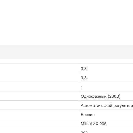
3,8
3,3
1
Однофазный (230В)
Автоматический регулято
Бензин
Mitsui ZX 206
206