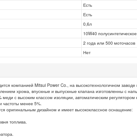
Есть
Есть
0,6л
10W40 полусинтетическое
2 года или 500 моточасов
Нет
ится компанией Mitsui Power Co., на высокотехнологичном заводе
ылением хрома, впускные и выпускные клапана изготовленны с нап
% меди с высоким классом изоляции, автоматическим регулятором 
и частоты менее 5%.
ется оригинальным дизайном и имеет высококлассное оснащение:
овня топлива.
ратора.