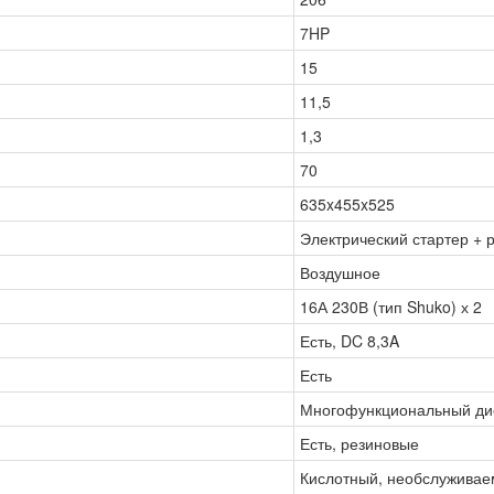
7HP
15
11,5
1,3
70
635x455x525
Электрический стартер + 
Воздушное
16А 230В (тип Shuko) х 2
Есть, DC 8,3A
Есть
Многофункциональный ди
Есть, резиновые
Кислотный, необслужива