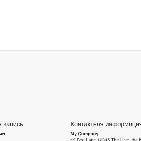
я запись
Контактная информаци
ись
My Company
42 Bee Lane 12345 The Hive, the 