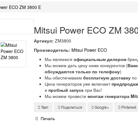
Power ECO ZM 3800 E
Mitsui Power ECO ZM 38
Артикул:
ZM3800
Производитель:
Mitsui Power ECO
Мы являемся
официальным дилером
бренд
Мы можем дать цену ниже конкурентов (
Важн
обсуждаются только по телефону
)
Мы обеспечиваем
бесплатную доставку
по 
Цена генераторов уже включает
предпродаж
и
пробный запуск
при Вас!
Мы можем провести
монтаж генератора Mit
Твит
Поделиться
Google+
Pinterest
Печать