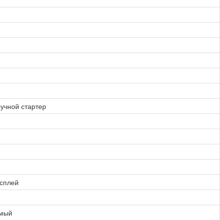
ручной стартер
сплей
емый